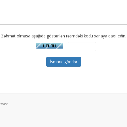
Zəhmət olmasa aşağıda göstərilən rəsmdəki kodu xanaya daxil edin.
İsmarıc göndər
erved.