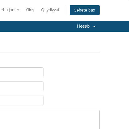
erbaijani
Giriş
Qeydiyyat
Səbətə bax
Hesab