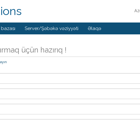
tions
Az
 bazası
Server/Şəbəkə vəziyyəti
Əlaqə
ırmaq üçün hazırıq !
layın