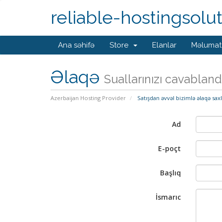
reliable-hostingsolu
Ana səhifə
Store
Elanlar
Məlumat
Əlaqə
Suallarınızı cavabland
Azerbaijan Hosting Provider
Satışdan əvvəl bizimlə əlaqə sax
Ad
E-poçt
Başlıq
İsmarıc